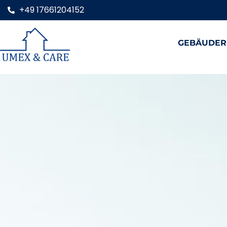
+49 17661204152
GEBÄUDER